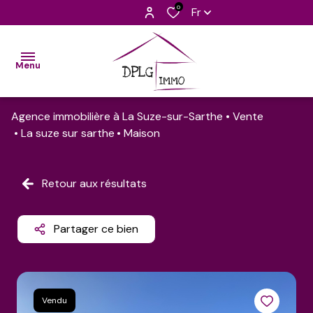
0
Fr
Menu
Agence immobilière à La Suze-sur-Sarthe
Vente
accueil
La suze sur sarthe
Maison
nos
biens
Retour aux résultats
découvrir
l'équipe
Partager ce bien
barèmes
contact
Vendu