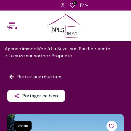
0
Fr
Menu
Agence immobilière à La Suze-sur-Sarthe
Vente
accueil
La suze sur sarthe
Propriete
nos
biens
Retour aux résultats
découvrir
l'équipe
Partager ce bien
barèmes
contact
Vendu