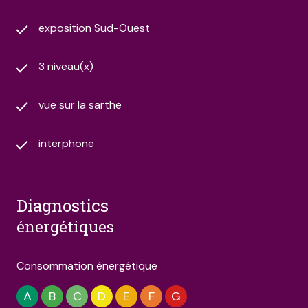
exposition Sud-Ouest
3 niveau(x)
vue sur la sarthe
interphone
diagnostics
énergétiques
Consommation énergétique
A
B
C
D
E
F
G