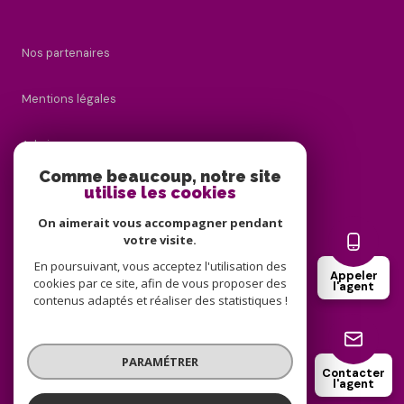
Nos partenaires
Mentions légales
Admin
Comme beaucoup, notre site
utilise les cookies
Nos honoraires
On aimerait vous accompagner pendant
Politique RGPD
votre visite.
En poursuivant, vous acceptez l'utilisation des
Appeler
cookies par ce site, afin de vous proposer des
Cookies
l'agent
contenus adaptés et réaliser des statistiques !
© 2026 | Tous droits réservés
PARAMÉTRER
Contacter
l'agent