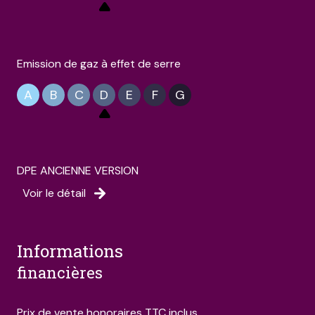
Emission de gaz à effet de serre
A
B
C
D
E
F
G
DPE ANCIENNE VERSION
Voir le détail
informations
financières
Prix de vente honoraires TTC inclus