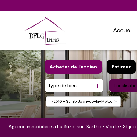
accueil
Acheter
de l'ancien
Estimer
Type de bien
Localisatio
De l'ancien
Du neuf
72510 - Saint-Jean-de-la-Motte
Agence immobilière à La Suze-sur-Sarthe
Vente
St je