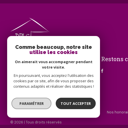
Comme beaucoup, notre site
utilise les cookies
Restons 
DPLG IMMO
On aimerait vous accompagner pendant
votre visite.
09 83 70 97 60
En poursuivant, vous acceptez l'utilisation des
info@dplg-immo.fr
cookies par ce site, afin de vous proposer des
25 place du Marché
contenus adaptés et réaliser des statistiques !
72210 La Suze-sur-Sarthe
PARAMÉTRER
TOUT ACCEPTER
Nos partenaires
Mentions légales
Admin
Nos honorai
© 2026 | Tous droits réservés