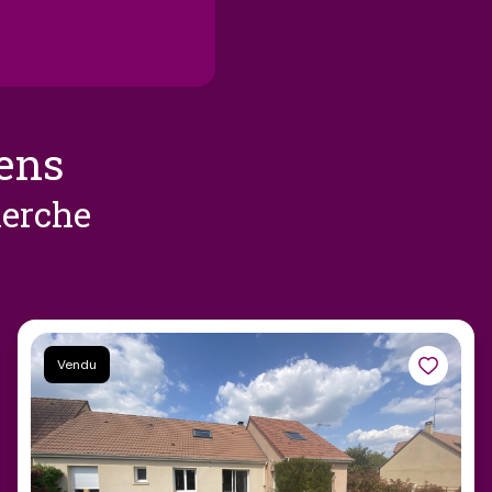
iens
herche
Vendu