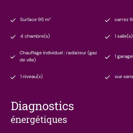
Surface 95 m²
carrez 
4 chambre(s)
1 salle(s
Chauffage individuel : radiateur (gaz
1 garage
de ville)
1 niveau(x)
vue sans 
diagnostics
énergétiques