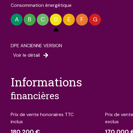
Consommation énergétique
A
B
C
D
E
F
G
DPE ANCIENNE VERSION
Voir le détail
informations
financières
Prix de vente honoraires TTC
Prix de vent
inclus
exclus
180 200 €
170 000 