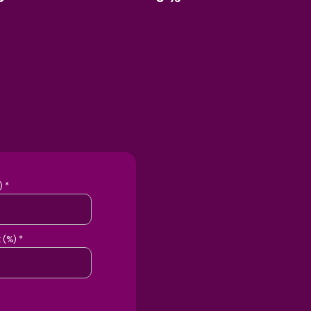
 *
 (%) *