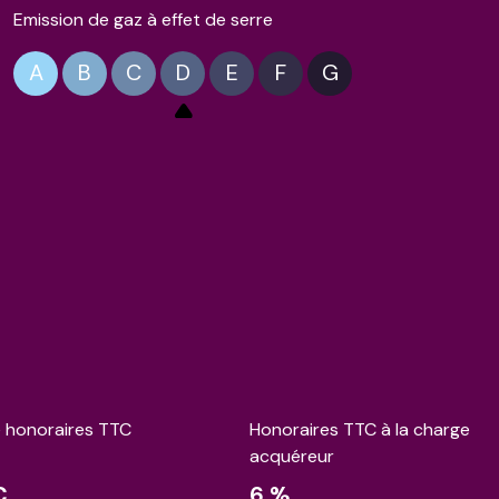
Emission de gaz à effet de serre
A
B
C
D
E
F
G
e honoraires TTC
Honoraires TTC à la charge
acquéreur
€
6 %