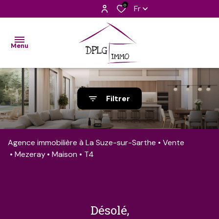
0
Fr
Menu
accueil
Filtrer
nos
biens
Agence immobilière à La Suze-sur-Sarthe
Vente
découvrir
Mezeray
Maison
T4
l'équipe
barèmes
contact
désolé,