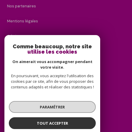
Nos partenaires
Mentions légales
Admin
Comme beaucoup, notre site
utilise les cookies
Nos honoraires
On aimerait vous accompagner pendant
Politique RGPD
votre visite.
En poursuivant, vous acceptez l'utilisation des
cookies par ce site, afin de vous proposer des
Cookies
contenus adaptés et réaliser des statistiques !
© 2026 | Tous droits réservés
PARAMÉTRER
Réalisé par
TOUT ACCEPTER