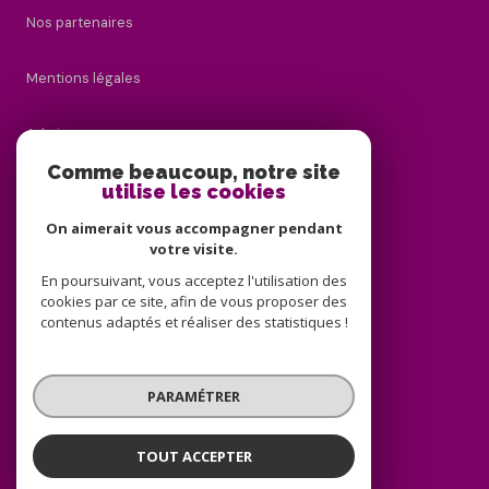
Nos partenaires
Mentions légales
Admin
Comme beaucoup, notre site
utilise les cookies
Nos honoraires
On aimerait vous accompagner pendant
Politique RGPD
votre visite.
En poursuivant, vous acceptez l'utilisation des
cookies par ce site, afin de vous proposer des
Cookies
contenus adaptés et réaliser des statistiques !
© 2026 | Tous droits réservés
PARAMÉTRER
Réalisé par
TOUT ACCEPTER