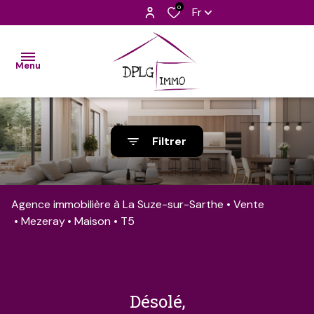
0
Fr
Menu
accueil
Filtrer
nos
biens
Agence immobilière à La Suze-sur-Sarthe
Vente
découvrir
Mezeray
Maison
T5
l'équipe
barèmes
contact
désolé,