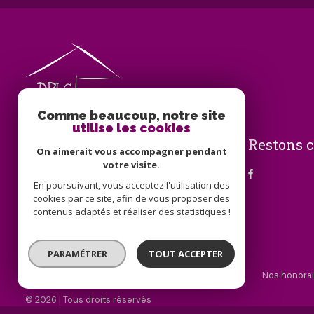
Comme beaucoup, notre site
utilise les cookies
Restons 
DPLG IMMO
On aimerait vous accompagner pendant
votre visite.
09 83 70 97 60
En poursuivant, vous acceptez l'utilisation des
info@dplg-immo.fr
cookies par ce site, afin de vous proposer des
25 place du Marché
contenus adaptés et réaliser des statistiques !
72210 La Suze-sur-Sarthe
PARAMÉTRER
TOUT ACCEPTER
Nos partenaires
Mentions légales
Admin
Nos honorai
© 2026 | Tous droits réservés