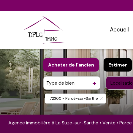
accueil
Acheter
de l'ancien
Estimer
Type de bien
Localisatio
De l'ancien
Du neuf
72300 - Parcé-sur-Sarthe
Agence immobilière à La Suze-sur-Sarthe
Vente
Parce 