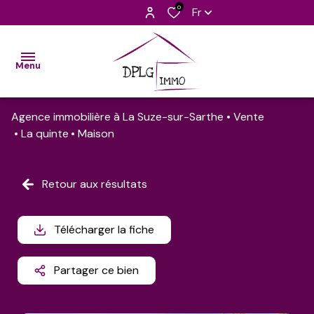
0
Fr
Menu
Agence immobilière à La Suze-sur-Sarthe
Vente
accueil
La quinte
Maison
nos
biens
Retour aux résultats
découvrir
l'équipe
Télécharger la fiche
barèmes
Partager ce bien
contact