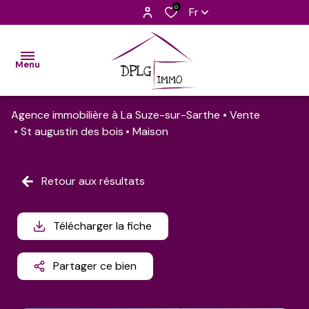
0
Fr
Menu
Agence immobilière à La Suze-sur-Sarthe
Vente
accueil
St augustin des bois
Maison
nos
biens
Retour aux résultats
découvrir
l'équipe
Télécharger la fiche
barèmes
Partager ce bien
contact