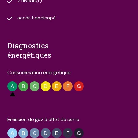
2 niveau(x)
accès handicapé
diagnostics
énergétiques
Consommation énergétique
A
B
C
D
E
F
G
Emission de gaz à effet de serre
A
B
C
D
E
F
G